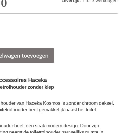
30
Levertijd:
1 tot 3 werkdagen
elwagen toevoegen
cessoires
Haceka
trolhouder zonder klep
lhouder van H
aceka Kosmos is zonder chroom deksel.
iletrolhouder heel gemakkelijk naast het toilet
Closetrolhouder chroom Haceka Kosmos zonder klep
lhouder
heeft een strak modern design. Door zijn
ing neemt de toiletrolhouder nauwelijks ruimte in