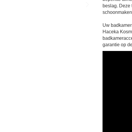
beslag. Deze t
schoonmaken 
Uw badkamer 
Haceka Kosmos
badkameracces
garantie op d