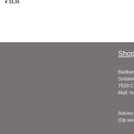
€ 33,35
Shop
Badkam
Sodalie
7828 
Mail
:
i
Advies
(Op wer