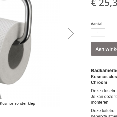
€ 25,
Aantal
Aan wink
Badkamerac
Kosmos close
Chroom
Deze closetro
Je kan deze to
monteren.
 Kosmos zonder klep
Deze toiletro
beperkte afmet