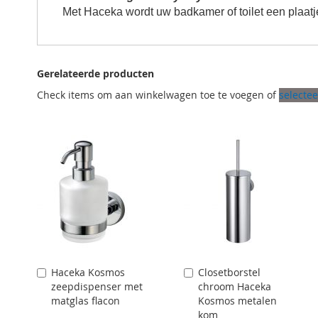
Met Haceka wordt uw badkamer of toilet een plaatje.
Gerelateerde producten
Check items om aan winkelwagen toe te voegen of
selectee
Haceka Kosmos
Closetborstel
Aan
Aan
zeepdispenser met
chroom Haceka
winkelwagen
winkelwagen
matglas flacon
Kosmos metalen
toevoegen
toevoegen
kom