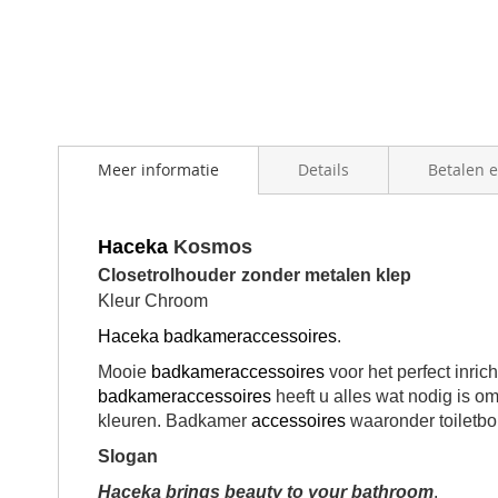
Meer informatie
Details
Betalen 
Haceka
Kosmos
Closetrolhouder
zonder
metalen klep
Kleur Chroom
Haceka
badkameraccessoires
.
Mooie
badkameraccessoires
voor het perfect inric
badkameraccessoires
heeft u alles wat nodig is o
kleuren. Badkamer
accessoires
waaronder toiletbor
Slogan
Haceka brings beauty to your bathroom
.