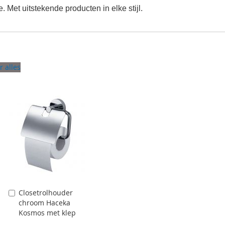
 Met uitstekende producten in elke stijl.
r alles
Closetrolhouder
Aan
chroom Haceka
winkelwagen
Kosmos met klep
toevoegen