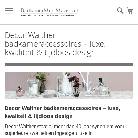
Ga
direct
Zoek
Mi
door
naar
de
Decor Walther
inhoud
badkameraccessoires – luxe,
kwaliteit & tijdloos design
Decor Walther badkameraccessoires – luxe,
kwaliteit & tijdloos design
Decor Walther staat al meer dan 40 jaar synoniem voor
superieure kwaliteit en ingetogen luxe in