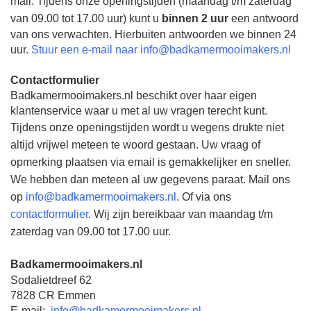
mail.
Tijdens onze openingstijden (
maandag t/m zaterdag
van 09.00 tot 17.00 uur
) kunt u
binnen 2 uur
een antwoord
van ons verwachten. Hierbuiten antwoorden we binnen 24
uur.
Stuur een e-mail naar info@badkamermooimakers.nl
Contactformulier
Badkamermooimakers.nl beschikt over haar eigen
klantenservice waar u met al uw vragen terecht
kunt.
Tijdens onze openingstijden wordt u wegens drukte niet
altijd vrijwel meteen te woord gestaan. Uw vraag of
opmerking plaatsen via email is gemakkelijker en sneller.
We hebben dan meteen al uw gegevens paraat. Mail ons
op
info@badkamermooimakers.nl
.
Of via ons
contactformulier
. Wij zijn bereikbaar van maandag t/m
zaterdag van 09.00 tot 17.00 uur.
Badkamermooimakers.nl
Sodalietdreef 62
7828 CR Emmen
E-mail:
info@badkamermooimakers.nl