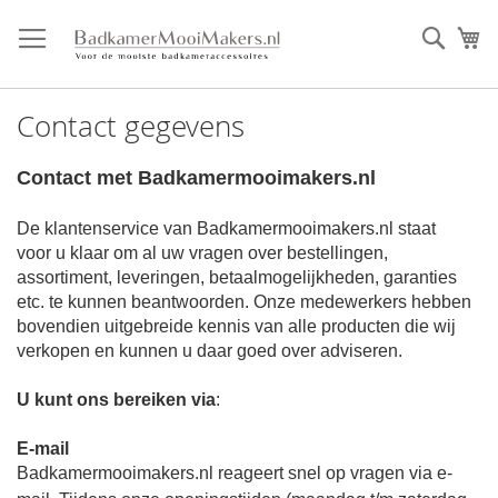
Ga
direct
Zoek
Mi
door
naar
de
Contact gegevens
inhoud
Contact met Badkamermooimakers.nl
De klantenservice van Badkamermooimakers.nl staat
voor u klaar om al uw vragen over bestellingen,
assortiment, leveringen, betaalmogelijkheden, garanties
etc. te kunnen beantwoorden. Onze medewerkers hebben
bovendien uitgebreide kennis van alle producten die wij
verkopen en kunnen u daar goed over adviseren.
U kunt ons bereiken via
:
E-mail
Badkamermooimakers.nl reageert snel op vragen via e-