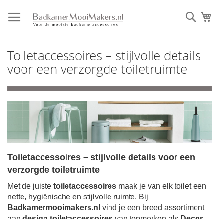
Ga
direct
Zoek
Mi
door
naar
de
Toiletaccessoires – stijlvolle details
inhoud
voor een verzorgde toiletruimte
Toiletaccessoires – stijlvolle details voor een
verzorgde toiletruimte
Met de juiste
toiletaccessoires
maak je van elk toilet een
nette, hygiënische en stijlvolle ruimte. Bij
Badkamermooimakers.nl
vind je een breed assortiment
aan
design toiletaccessoires
van topmerken als
Decor