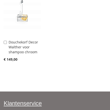
Douchekorf Decor
Aan
Walther voor
winkelwagen
shampoo chroom
toevoegen
€ 149,00
Klantenservice