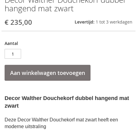
to
hangend mat zwart
the
beginning
€ 235,00
Levertijd:
1 tot 3 werkdagen
of
the
images
gallery
Aantal
Aan winkelwagen toevoegen
Decor Walther Douchekorf dubbel hangend mat
zwart
Deze
Decor Walther Douchekorf mat zwart
heeft een
moderne uitstraling