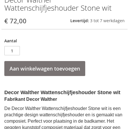
to
Wattenschijfjeshouder Stone wit
the
beginning
€ 72,00
Levertijd:
3 tot 7 werkdagen
of
the
images
gallery
Aantal
Aan winkelwagen toevoegen
Decor Walther Wattenschijfjeshouder Stone wit
Fabrikant Decor Walther
De
Decor Walther Wattenschijfjeshouder Stone wit is een
prachtige design wattenschijfjeshouder en is gemaakt van
composiet. Perfect voor plaatsing in de badkamer. Het
gegoten kunststof composiet materiaal dat zorgt voor een