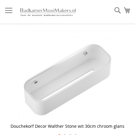
Ga
direct
Zoek
Mi
door
naar
de
inhoud
Skip
to
the
end
of
the
images
gallery
Douchekorf Decor Walther Stone wit 30cm chroom glans