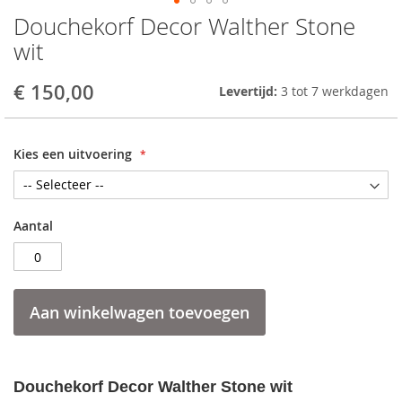
Douchekorf Decor Walther Stone
Skip
to
wit
the
beginning
€ 150,00
Levertijd:
3 tot 7 werkdagen
of
the
images
gallery
Kies een uitvoering
Aantal
Aan winkelwagen toevoegen
Douchekorf Decor Walther Stone wit