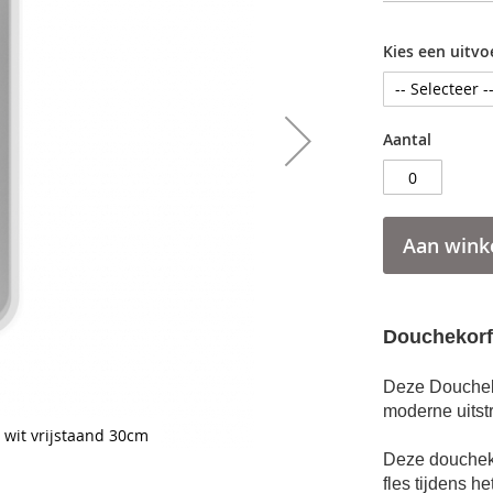
Kies een uitvo
Aantal
Aan wink
Douchekorf 
Deze Doucheko
moderne uitst
wit vrijstaand 30cm
Deze doucheko
fles tijdens h