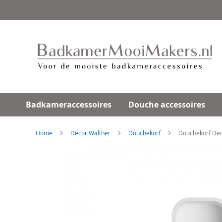
Ga
direct
door
naar
de
inhoud
Badkameraccessoires
Douche accessoires
Home
Decor Walther
Douchekorf
Douchekorf Deco
Skip
to
the
end
of
the
images
gallery