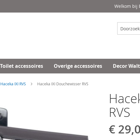
Welkom bij
Zoeken
Toilet accessoires
Overige accessoires
Decor Wal
Haceka IXI RVS
Haceka IXI Douchewisser RVS
Hacek
RVS
€ 29,