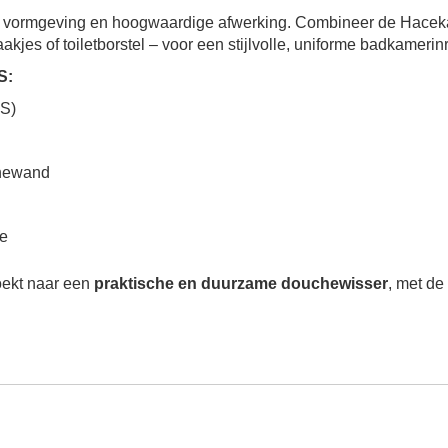
e vormgeving en hoogwaardige afwerking. Combineer de Hacek
kjes of toiletborstel – voor een stijlvolle, uniforme badkamerinr
S:
VS)
chewand
ie
ekt naar een
praktische en duurzame douchewisser
, met de