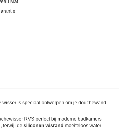
veau
Mat
garantie
ige wisser is speciaal ontworpen om je douchewand
uchewisser RVS perfect bij moderne badkamers
, terwijl de
siliconen wisrand
moeiteloos water