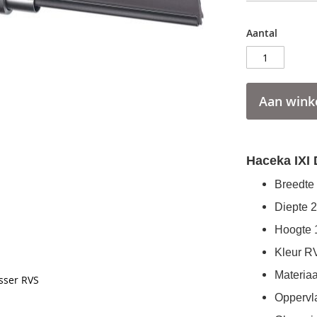
Aantal
Aan wink
Haceka IXI
Breedte
Diepte
Hoogte
Kleur
R
Materiaa
sser RVS
Oppervl