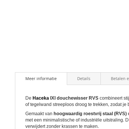
the
beginning
of
the
images
gallery
Meer informatie
Details
Betalen 
De
Haceka
IXI douchewisser RVS
combineert sti
of tegelwand streeploos droog te trekken, zodat je 
Gemaakt van
hoogwaardig roestvrij staal (RVS)
e
met een minimalistische of industriële uitstraling. 
verwijdert zonder krassen te maken.