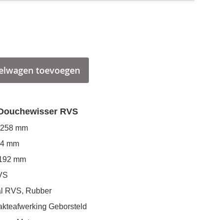
elwagen toevoegen
 Douchewisser RVS
258 mm
24 mm
192 mm
VS
l
RVS, Rubber
akteafwerking
Geborsteld