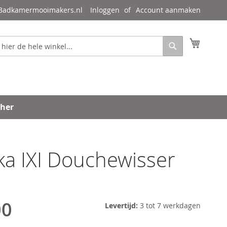
 Badkamermooimakers.nl
Inloggen
Account aanmaken
Mijn wi
Zoeken
ther
a IXI Douchewisser
00
Levertijd:
3 tot 7 werkdagen