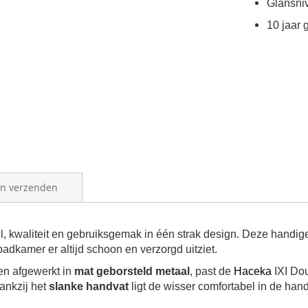
Glansni
10 jaar 
en verzenden
jl, kwaliteit en gebruiksgemak in één strak design. Deze hand
badkamer er altijd schoon en verzorgd uitziet.
n afgewerkt in
mat geborsteld metaal
, past de
Haceka
IXI Do
Dankzij het
slanke handvat
ligt de wisser comfortabel in de hand