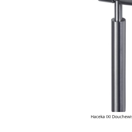
Haceka IXI Douchewi
Skip
to