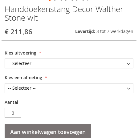
Handdoekenstang Decor Walther
Skip
to
Stone wit
the
beginning
€ 211,86
Levertijd:
3 tot 7 werkdagen
of
the
images
gallery
Kies uitvoering
Kies een afmeting
Aantal
Aan winkelwagen toevoegen