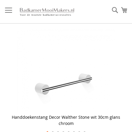
Ga
direct
Zoek
Mi
door
naar
de
inhoud
Skip
to
the
end
of
the
images
gallery
Handdoekenstang Decor Walther Stone wit 30cm glans
chroom