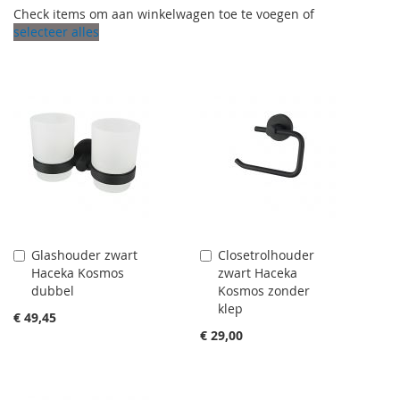
Check items om aan winkelwagen toe te voegen of
selecteer alles
Glashouder zwart
Closetrolhouder
Aan
Aan
Haceka Kosmos
zwart Haceka
winkelwagen
winkelwagen
dubbel
Kosmos zonder
toevoegen
toevoegen
klep
€ 49,45
€ 29,00