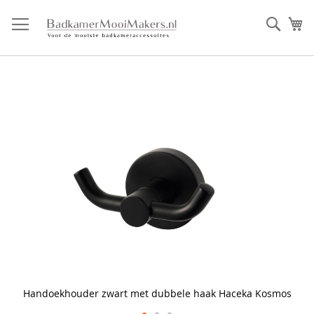
Ga
direct
Zoek
Mi
door
naar
de
inhoud
Skip
to
the
end
of
the
images
gallery
Handoekhouder zwart met dubbele haak Haceka Kosmos