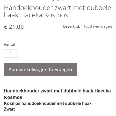
Handoekhouder zwart met dubbele
Skip
to
haak Haceka Kosmos
the
beginning
€ 21,00
Levertijd:
1 tot 3 werkdagen
of
the
images
gallery
Aantal
Aan winkelwagen toevoegen
Handoekhouder zwart met dubbele haak Haceka
Kosmos
Kosmos handdoekhouder met
dubbele haak
Zwart