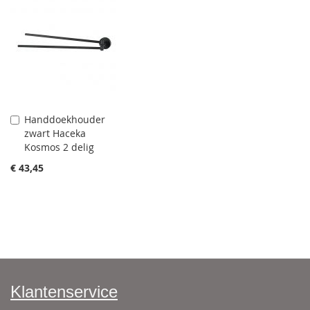
Handdoekhouder
Aan
zwart Haceka
winkelwagen
Kosmos 2 delig
toevoegen
€ 43,45
Klantenservice