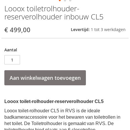
Looox toiletrolhouder-
Skip
to
reserverolhouder inbouw CL5
the
beginning
€ 499,00
Levertijd:
1 tot 3 werkdagen
of
the
images
gallery
Aantal
Aan winkelwagen toevoegen
Looox toilet-rolhouder-reserverolhouder CL5
Looox toilet-rolhouder CL5 in RVS is de ideale
badkameraccessoire voor het bewaren van toiletrollen in
het toilet. De Toiletrolhouder is gemaakt van RVS. De
toiletrolhouder bied plaats aan 6 closetrollen