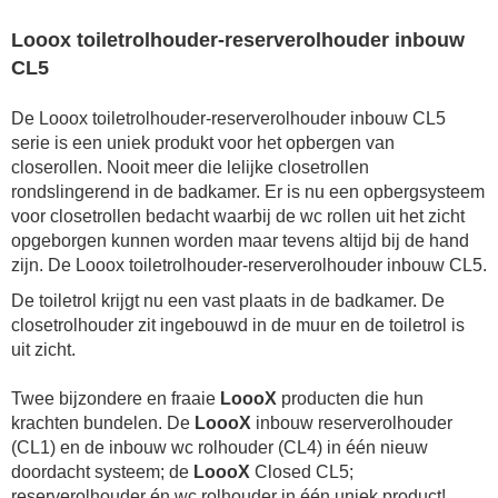
Looox toiletrolhouder-reserverolhouder inbouw
CL5
De Looox toiletrolhouder-reserverolhouder inbouw CL5
serie is een uniek produkt voor het opbergen van
closerollen. Nooit meer die lelijke closetrollen
rondslingerend in de badkamer. Er is nu een opbergsysteem
voor closetrollen bedacht waarbij de wc rollen uit het zicht
opgeborgen kunnen worden maar tevens altijd bij de hand
zijn. De Looox toiletrolhouder-reserverolhouder inbouw CL5.
De toiletrol krijgt nu een vast plaats in de badkamer. De
closetrolhouder zit ingebouwd in de muur en de toiletrol is
uit zicht.
Twee bijzondere en fraaie
LoooX
producten die hun
krachten bundelen. De
LoooX
inbouw reserverolhouder
(CL1) en de inbouw wc rolhouder (CL4) in één nieuw
doordacht systeem; de
LoooX
Closed CL5;
reserverolhouder én wc rolhouder in één uniek product!