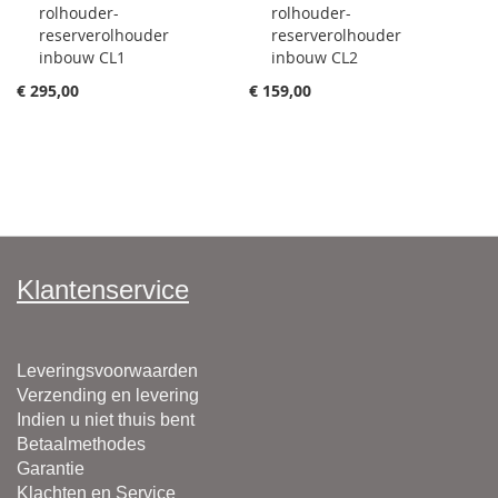
rolhouder-
rolhouder-
winkelwagen
winkelwagen
reserverolhouder
reserverolhouder
toevoegen
toevoegen
inbouw CL1
inbouw CL2
€ 295,00
€ 159,00
Klantenservice
Leveringsvoorwaarden
Verzending en levering
Indien u niet thuis bent
Betaalmethodes
Garantie
Klachten en Service