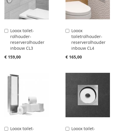
Looox toilet-
Looox
Aan
Aan
rolhouder-
toiletrolhouder-
winkelwagen
winkelwagen
reserverolhouder
reserverolhouder
toevoegen
toevoegen
inbouw CL3
inbouw CL4
€ 159,00
€ 165,00
Looox toilet-
Looox toilet-
Aan
Aan