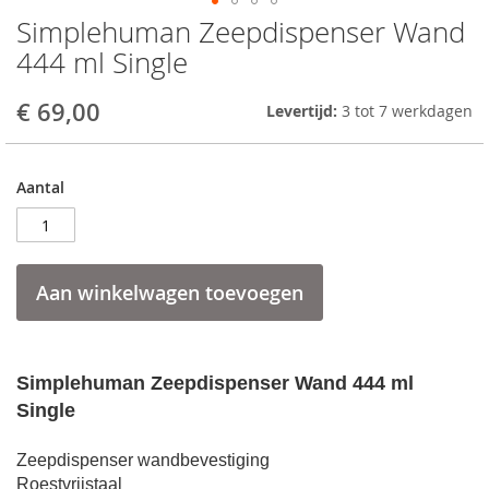
Simplehuman Zeepdispenser Wand
Skip
to
444 ml Single
the
beginning
€ 69,00
Levertijd:
3 tot 7 werkdagen
of
the
images
gallery
Aantal
Aan winkelwagen toevoegen
Simplehuman Zeepdispenser Wand 444 ml
Single
Zeepdispenser wandbevestiging
Roestvrijstaal