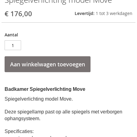
to
the
€ 176,00
Levertijd:
1 tot 3 werkdagen
beginning
of
the
Aantal
images
gallery
Aan winkelwagen toevoegen
Badkamer Spiegelverlichting Move
Spiegelverlichting model Move.
Deze spiegellamp past op alle spiegels met verborgen
ophangsysteem.
Specificaties: