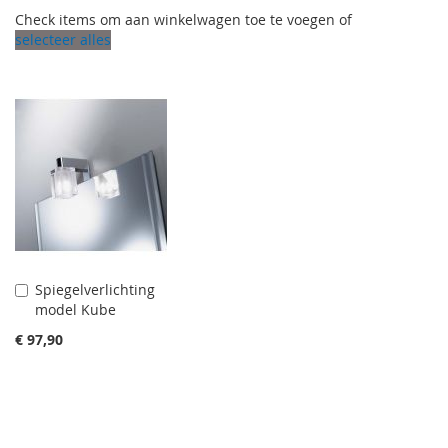
Check items om aan winkelwagen toe te voegen of
selecteer alles
Spiegelverlichting
Aan
model Kube
winkelwagen
toevoegen
€ 97,90