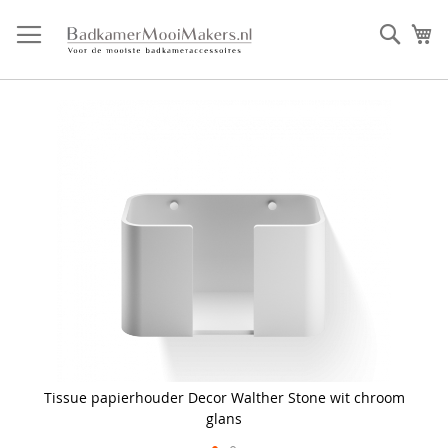
Ga
direct
Zoek
Mi
door
naar
de
inhoud
Skip
to
the
end
of
the
images
gallery
Tissue papierhouder Decor Walther Stone wit chroom
glans