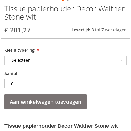
Tissue papierhouder Decor Walther
Skip
to
Stone wit
the
beginning
€ 201,27
Levertijd:
3 tot 7 werkdagen
of
the
images
gallery
Kies uitvoering
Aantal
Aan winkelwagen toevoegen
Tissue papierhouder Decor Walther Stone wit