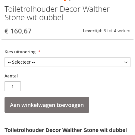
Toiletrolhouder Decor Walther
Skip
to
Stone wit dubbel
the
beginning
€ 160,67
Levertijd:
3 tot 4 weken
of
the
images
gallery
Kies uitvoering
Aantal
Aan winkelwagen toevoegen
Toiletrolhouder Decor Walther Stone wit
dubbel