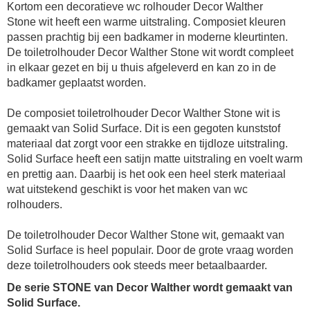
Kortom een decoratieve wc
rolhouder
Decor Walther
Stone
wit
heeft een warme uitstraling. Composiet kleuren
passen prachtig bij een badkamer in moderne kleurtinten.
De
toiletrolhouder
Decor Walther Stone
wit
wordt compleet
in elkaar gezet en bij u thuis afgeleverd en kan zo in de
badkamer geplaatst worden.
De composiet
toiletrolhouder
Decor Walther Stone
wit
is
gemaakt van Solid Surface. Dit is een gegoten kunststof
materiaal dat zorgt voor een strakke en tijdloze uitstraling.
Solid Surface heeft een satijn matte uitstraling en voelt warm
en prettig aan. Daarbij is het ook een heel sterk materiaal
wat uitstekend geschikt is voor het maken van
wc
rolhouder
s.
De
toiletrolhouder
Decor Walther Stone
wit
, gemaakt van
Solid Surface is heel populair. Door de grote vraag worden
deze
toilet
rolhouder
s ook steeds meer betaalbaarder.
De serie STONE van Decor Walther wordt gemaakt van
Solid Surface.