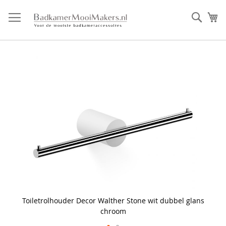
Ga
direct
Zoek
Mi
door
naar
de
inhoud
Skip
to
the
end
of
the
images
gallery
Toiletrolhouder Decor Walther Stone wit dubbel glans
chroom