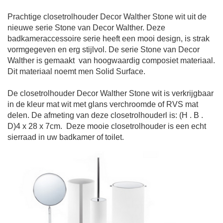
Prachtige
closetrolhouder
Decor Walther Stone
wit
uit de
nieuwe serie Stone van Decor Walther. Deze
badkameraccessoire serie heeft een mooi design, is strak
vormgegeven en erg stijlvol. De serie Stone van Decor
Walther is gemaakt
van hoogwaardig composiet materiaal.
Dit materiaal noemt men Solid Surface.
De
closetrolhouder
Decor Walther Stone
wit
is verkrijgbaar
in de kleur mat wit met glans verchroomde of RVS mat
delen. De a
fmeting van deze
closetrolhouder
l
is: (H . B .
D)
4 x 28 x 7cm
.
Deze mooie
closetrolhouder
is een echt
sierraad in uw badkamer of toilet.