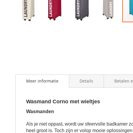
Skip
to
the
beginning
of
the
images
gallery
Meer informatie
Details
Betalen 
Wasmand Corno met wieltjes
Wasmanden
Als je niet oppast, wordt uw sfeervolle badkamer 
heel groot is. Toch zijn er volop mooie oplossinge