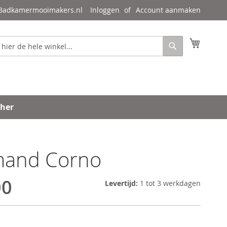
 Badkamermooimakers.nl
Inloggen
Account aanmaken
Mijn wi
Zoeken
ther
and Corno
00
Levertijd:
1 tot 3 werkdagen