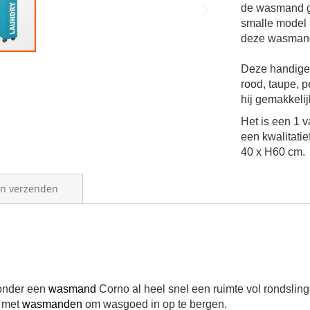
de wasmand ge
smalle model 
deze wasmand
Deze handige 
rood, taupe, pe
hij gemakkeli
Het is een 1 
een kwalitatie
40 x H60 cm.
en verzenden
zonder een
wasmand
Corno al heel snel een ruimte vol rondsli
n met
wasmanden
om wasgoed in op te bergen.