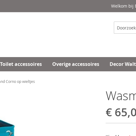
Welkom bij
Zoeken
Toilet accessoires
Overige accessoires
Decor Wal
d Corno op wieltjes
Wasm
€ 65,