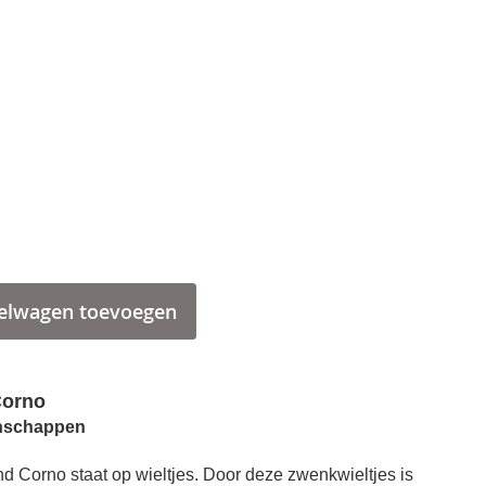
elwagen toevoegen
orno
nschappen
Wasmand Corno beige
Corno staat op wieltjes. Door deze zwenkwieltjes is