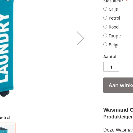
Kies kleur
Grijs
Petrol
Rood
Taupe
Beige
Aantal
Aan wink
Wasmand C
Produkteige
etrol
Deze Wasmand 