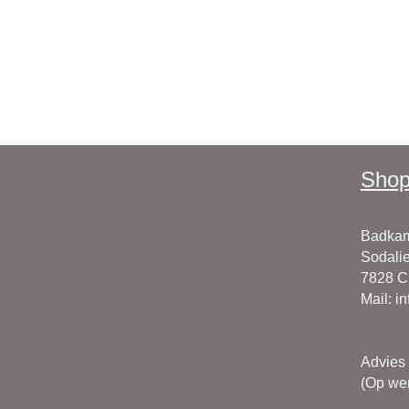
Shop
Badkam
Sodalie
7828 
Mail
:
i
Advies
(Op wer