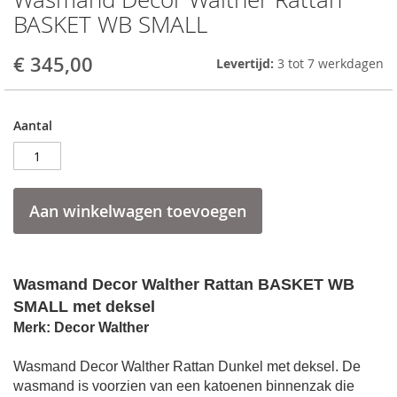
to
BASKET WB SMALL
the
beginning
€ 345,00
Levertijd:
3 tot 7 werkdagen
of
the
images
gallery
Aantal
Aan winkelwagen toevoegen
Wasmand Decor Walther Rattan BASKET WB
SMALL met deksel
Merk: Decor Walther
Wasmand Decor Walther Rattan Dunkel met deksel. De
wasmand is voorzien van een katoenen binnenzak die