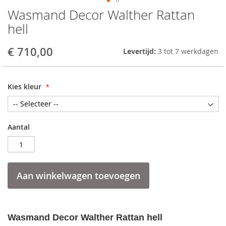
Wasmand Decor Walther Rattan
Skip
to
hell
the
beginning
€ 710,00
Levertijd:
3 tot 7 werkdagen
of
the
images
gallery
Kies kleur
Aantal
Aan winkelwagen toevoegen
Wasmand Decor Walther Rattan hell