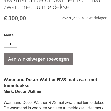
to
zwart met tuimeldeksel
the
beginning
€ 300,00
Levertijd:
3 tot 7 werkdagen
of
the
images
gallery
Aantal
Aan winkelwagen toevoegen
Wasmand Decor Walther RVS mat zwart met
tuimeldeksel
Merk: Decor Walther
Wasmand Decor Walther RVS mat zwart met tuimeldeksel
.
De wasmand is voorzien van een tuimeldeksel. Het m
erk