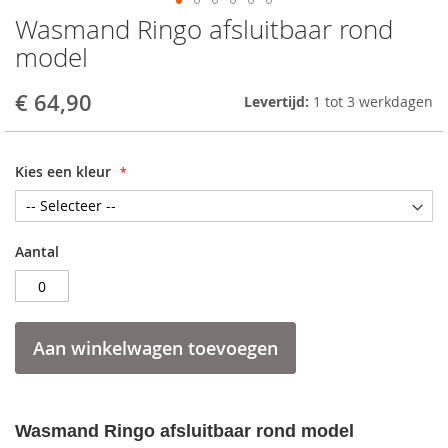
Wasmand Ringo afsluitbaar rond
Skip
to
model
the
beginning
€ 64,90
Levertijd:
1 tot 3 werkdagen
of
the
images
gallery
Kies een kleur
Aantal
Aan winkelwagen toevoegen
Wasmand Ringo afsluitbaar rond model