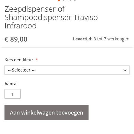
Zeepdispenser of
Skip
to
Shampoodispenser Traviso
the
Infrarood
beginning
of
the
€ 89,00
Levertijd:
3 tot 7 werkdagen
images
gallery
Kies een kleur
Aantal
Aan winkelwagen toevoegen