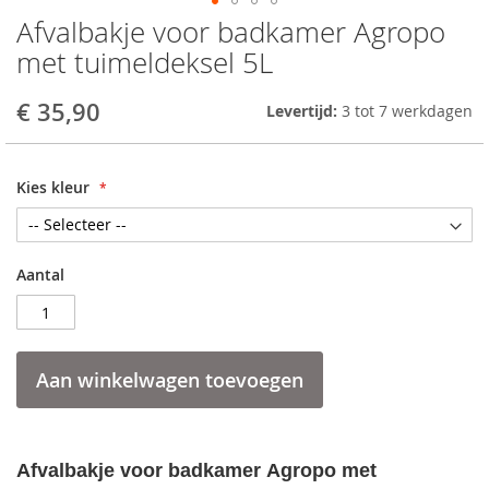
Afvalbakje voor badkamer Agropo
Skip
to
met tuimeldeksel 5L
the
beginning
€ 35,90
Levertijd:
3 tot 7 werkdagen
of
the
images
gallery
Kies kleur
Aantal
Aan winkelwagen toevoegen
Afvalbakje voor badkamer Agropo met