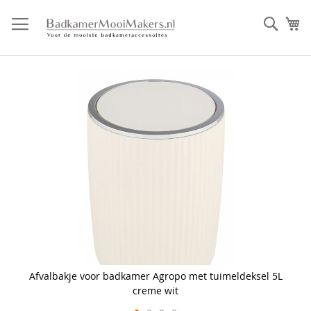
Ga
direct
Zoek
Mi
door
naar
de
inhoud
Skip
to
the
end
of
the
images
gallery
Afvalbakje voor badkamer Agropo met tuimeldeksel 5L
creme wit