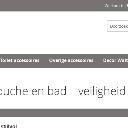
Welkom bij
Zoeken
Toilet accessoires
Overige accessoires
Decor Wal
uche en bad – veiligheid é
stijlvol