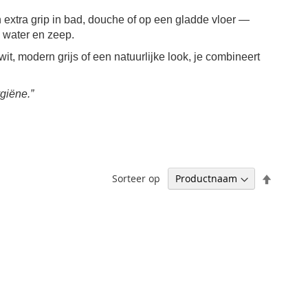
 extra grip in bad, douche of op een gladde vloer —
l water en zeep.
wit, modern grijs of een natuurlijke look, je combineert
giëne.”
Aflopen
Sorteer op
sortere