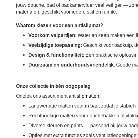
jouw douche, bad of badkamervloer veel veiliger — zon
materialen, geschikt voor iedere stijl en ruimte.
Waarom kiezen voor een antislipmat?
Voorkom valpartijen
: Water en zeep maken een li
Veelzijdige toepassing
: Geschikt voor badkuip, d
Design & functionaliteit
: Een praktische oplossing
Duurzaam en onderhoudsvriendelijk
: Goede mat
Onze collectie in één oogopslag
Ontdek ons assortiment
antislipmatten
:
Langwerpige matten voor in bad, zodat je stabiel in
Rechthoekige matten voor douchebakken of vlakke
Diverse kleuren en prints — passend bij jouw badk
Opties met extra functies zoals ventilatieopenin