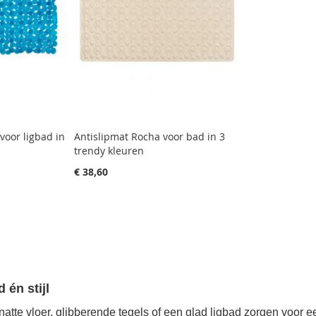
voor ligbad in
Antislipmat Rocha voor bad in 3
trendy kleuren
€ 38,60
 én stijl
natte vloer, glibberende tegels of een glad ligbad zorgen voor e