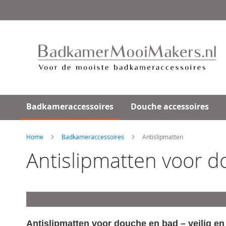
Ga
direct
door
naar
de
inhoud
Badkameraccessoires
Douche accessoires
Home
Badkameraccessoires
Antislipmatten
Antislipmatten voor do
Antislipmatten voor douche en bad – veilig en 