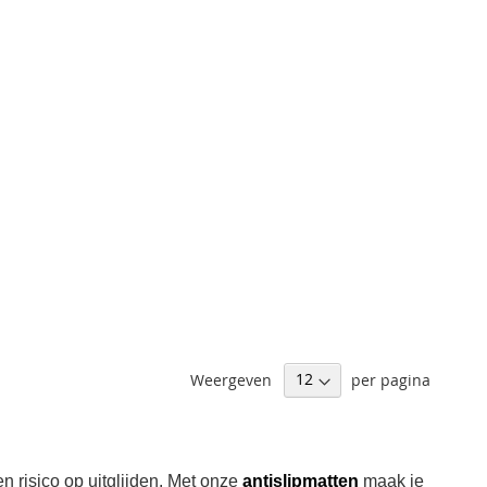
Weergeven
per pagina
en risico op uitglijden. Met onze
antislipmatten
maak je