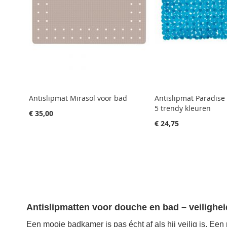
Antislipmat Mirasol voor bad
Antislipmat Paradise 
5 trendy kleuren
€ 35,00
€ 24,75
Aan winkelwagen toevoegen
Aan winkelwagen toevoegen
Aan winkelwagen toevoegen
Antislipmatten voor douche en bad – veiligheid
Een mooie badkamer is pas écht af als hij veilig is. Een 