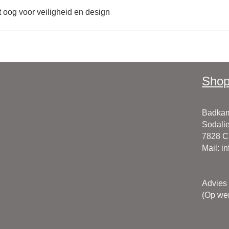
 oog voor veiligheid en design
Shop
Badkam
Sodalie
7828 
Mail
:
i
Advies
(Op wer