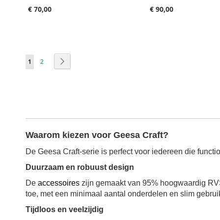
€ 70,00
€ 90,00
Aan winkelwagen toevoegen
Aan winkelwagen toevoegen
Pagina
Je leest momenteel pagina
Pagina
Pagina
Volgende
1
2
Waarom kiezen voor Geesa Craft?
De Geesa Craft-serie is perfect voor iedereen die functiona
Duurzaam en robuust design
De
accessoires
zijn gemaakt van 95% hoogwaardig RVS (
toe, met een minimaal aantal onderdelen en slim gebruik
Tijdloos en veelzijdig