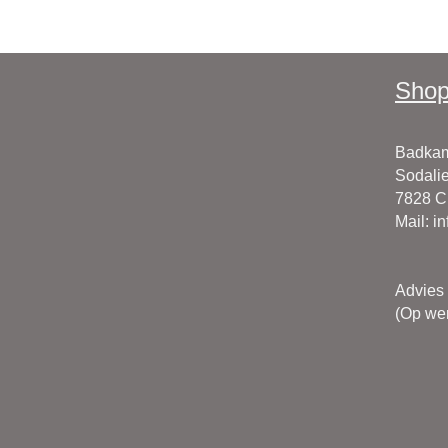
Shop
Badkam
Sodalie
7828 
Mail
:
i
Advies
(Op wer