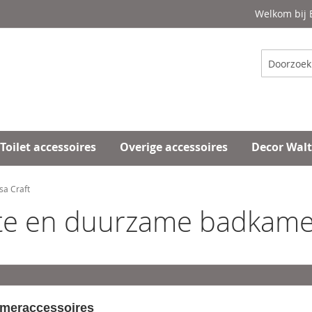
Welkom bij
Zoeken
Toilet accessoires
Overige accessoires
Decor Wal
sa Craft
ste en duurzame badkame
ameraccessoires