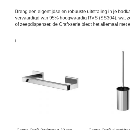
Breng een eigentijdse en robuuste uitstraling in je b
vervaardigd van 95% hoogwaardig RVS (SS304), wat zorg
of zeepdispenser, de Craft-serie biedt het allemaal met e
Items
1
-
12
van
15
Geesa Craft Badgreep 30 cm
Geesa Craft closetbo