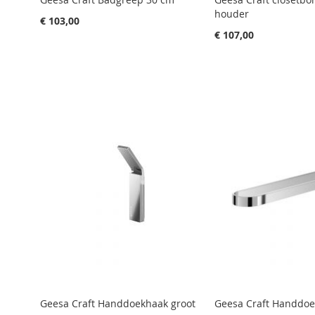
houder
€ 103,00
€ 107,00
Aan winkelwagen toevoegen
Aan winkelwagen toevoegen
Aan winkelwagen toevoegen
Aan winkelwagen toevoegen
Aan winkelwagen toevoegen
Geesa Craft Handdoekhaak groot
Geesa Craft Handdoe