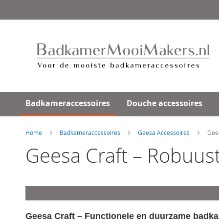
Ga
direct
door
naar
de
inhoud
Badkameraccessoires
Douche accessoires
Home
Badkameraccessoires
Geesa Accessoires
Gee
Geesa Craft – Robuu
Geesa Craft – Functionele en duurzame badk