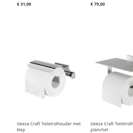
€ 31,00
€ 79,00
Aan winkelwagen toevoegen
Aan winkelwagen toevoegen
Aan winkelwagen toevoegen
Aan winkelwagen toevoegen
Aan winkelwagen toevoegen
Geesa Craft Toiletrolhouder met
Geesa Craft Toiletro
klep
planchet