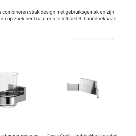
es combineren strak design met gebruiksgemak en zijn
 nu op zoek bent naar een toiletborstel, handdoekhaak
Aflopen
Sorteer op
sortere
lashouder met glas
Geesa Craft Handdoekhaak dubbel