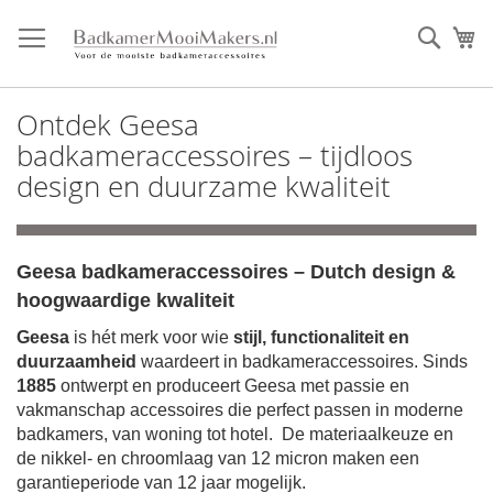
Ga
direct
Zoek
Mi
door
naar
de
Ontdek Geesa
inhoud
badkameraccessoires – tijdloos
design en duurzame kwaliteit
Geesa badkameraccessoires – Dutch design &
hoogwaardige kwaliteit
Geesa
is hét merk voor wie
stijl, functionaliteit en
duurzaamheid
waardeert in badkameraccessoires. Sinds
1885
ontwerpt en produceert Geesa met passie en
vakmanschap accessoires die perfect passen in moderne
badkamers, van woning tot hotel.
De materiaalkeuze en
de nikkel- en chroomlaag van 12 micron maken een
garantieperiode van 12 jaar mogelijk.