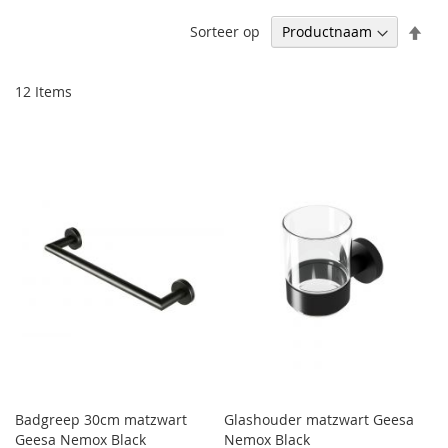
Afl
Sorteer op
sor
12
Items
Badgreep 30cm matzwart
Glashouder matzwart Geesa
Geesa Nemox Black
Nemox Black