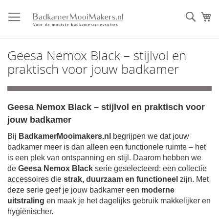
Ga
direct
Zoek
Mi
door
naar
de
Geesa Nemox Black – stijlvol en
inhoud
praktisch voor jouw badkamer
Geesa Nemox Black – stijlvol en praktisch voor
jouw badkamer
Bij
BadkamerMooimakers.nl
begrijpen we dat jouw
badkamer meer is dan alleen een functionele ruimte – het
is een plek van ontspanning en stijl. Daarom hebben we
de
Geesa Nemox Black
serie geselecteerd: een collectie
accessoires die
strak, duurzaam en functioneel
zijn. Met
deze serie geef je jouw badkamer een
moderne
uitstraling
en maak je het dagelijks gebruik makkelijker en
hygiënischer.