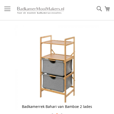
Ga
direct
Zoek
Mi
door
naar
de
inhoud
Skip
to
the
end
of
the
images
gallery
Badkamerrek Bahari van Bamboe 2 lades