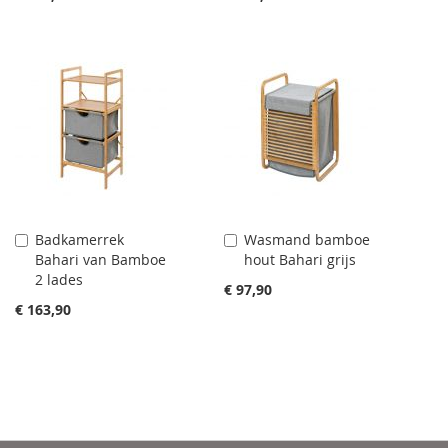
Badkamerrek
Wasmand bamboe
Aan
Aan
Bahari van Bamboe
hout Bahari grijs
winkelwagen
winkelwagen
2 lades
toevoegen
toevoegen
€ 97,90
€ 163,90