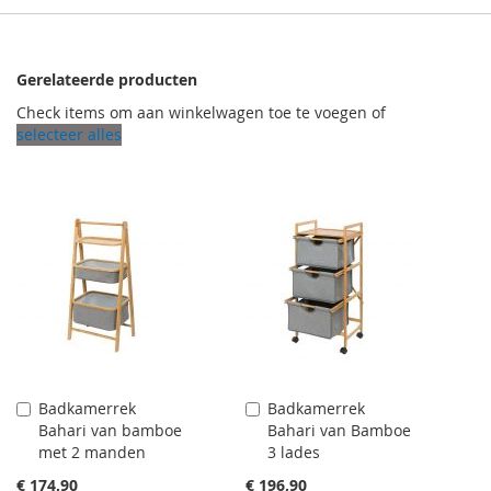
Gerelateerde producten
Check items om aan winkelwagen toe te voegen of
selecteer alles
Badkamerrek
Badkamerrek
Aan
Aan
Bahari van bamboe
Bahari van Bamboe
winkelwagen
winkelwagen
met 2 manden
3 lades
toevoegen
toevoegen
€ 174,90
€ 196,90