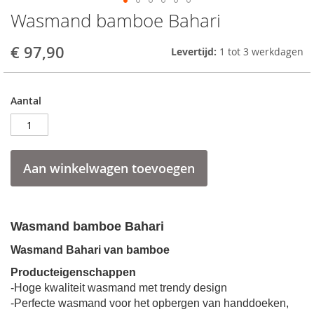
Wasmand bamboe Bahari
Skip
to
the
€ 97,90
Levertijd:
1 tot 3 werkdagen
beginning
of
the
Aantal
images
gallery
Aan winkelwagen toevoegen
Wasmand bamboe Bahari
Wasmand Bahari van bamboe
Producteigenschappen
-Hoge kwaliteit wasmand met trendy design
-Perfecte wasmand voor het opbergen van handdoeken,