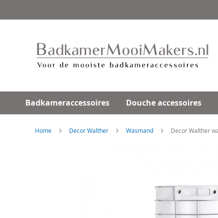
Ga
direct
door
naar
de
inhoud
Badkameraccessoires
Douche accessoires
Home
Decor Walther
Wasmand
Decor Walther wa
Skip
to
the
end
of
the
images
gallery