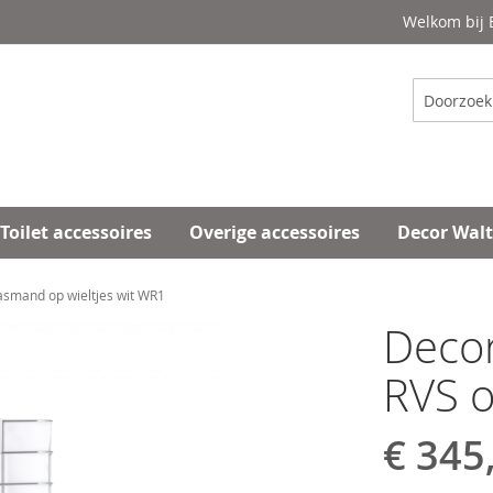
Welkom bij
Zoeken
Toilet accessoires
Overige accessoires
Decor Wal
smand op wieltjes wit WR1
Deco
RVS o
€ 345