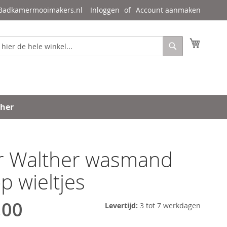
 Badkamermooimakers.nl
Inloggen
Account aanmaken
Mijn wi
Zoeken
ther
r Walther wasmand
p wieltjes
,00
Levertijd:
3 tot 7 werkdagen