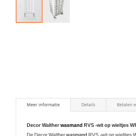
Skip
to
the
beginning
of
the
images
gallery
Meer informatie
Details
Betalen 
Decor Walther
wasmand
RVS -wit op wieltjes 
De Decor Walther
wasmand
RVS -wit op wieltjes W