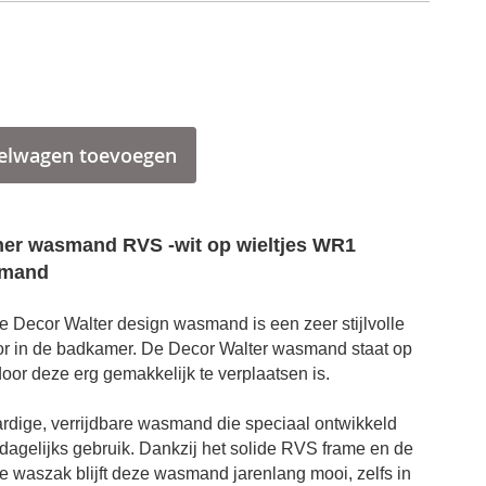
elwagen toevoegen
her wasmand RVS -wit op wieltjes WR1
smand
e Decor Walter design wasmand is een zeer stijlvolle
or in de badkamer. De Decor Walter wasmand staat op
oor deze erg gemakkelijk te verplaatsen is.
ige, verrijdbare wasmand die speciaal ontwikkeld
Decor Walther wasmand RVS op wieltjes wit detail
 dagelijks gebruik. Dankzij het solide RVS frame en de
e waszak blijft deze wasmand jarenlang mooi, zelfs in