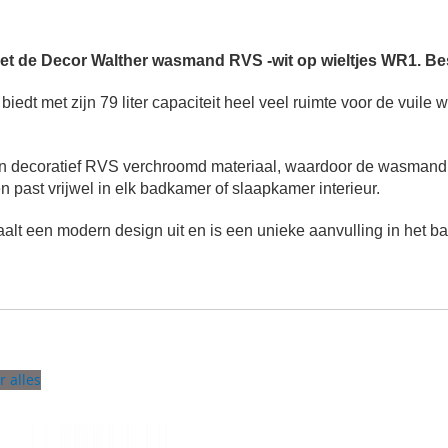
 met de Decor Walther wasmand RVS -wit op wieltjes WR1. B
biedt met zijn 79 liter capaciteit heel veel ruimte voor de vui
ecoratief RVS verchroomd materiaal, waardoor de wasmand altijd
 past vrijwel in elk badkamer of slaapkamer interieur.
lt een modern design uit en is een unieke aanvulling in het ba
r alles