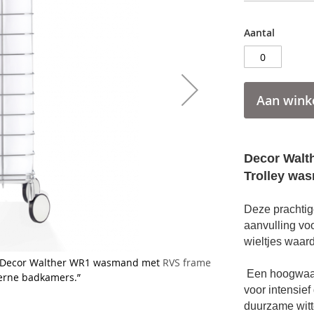
Aantal
Aan wink
Decor Walt
Trolley wa
Deze prachtig
aanvulling vo
wieltjes waard
te Decor Walther WR1 wasmand met RVS frame
Een hoogwaard
derne badkamers.”
voor intensief
duurzame witt