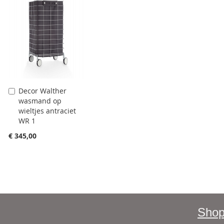
Decor Walther
Aan
wasmand op
winkelwagen
wieltjes antraciet
toevoegen
WR 1
€ 345,00
Shop