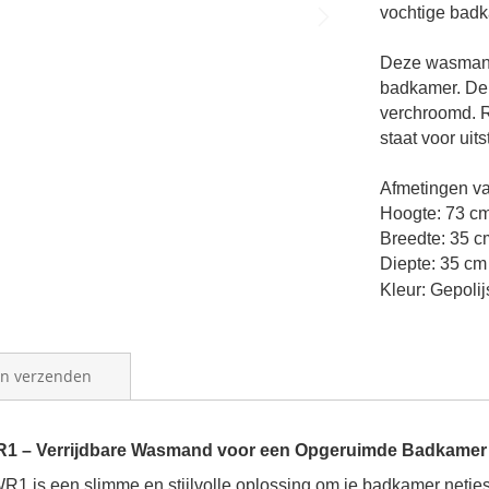
vochtige bad
Deze wasmand 
badkamer. De 
verchroomd. R
staat voor uit
Afmetingen v
Hoogte: 73 c
Breedte: 35 c
Diepte: 35 cm
Kleur: Gepolijs
en verzenden
WR1 – Verrijdbare Wasmand voor een Opgeruimde Badkamer
R1 is een slimme en stijlvolle oplossing om je badkamer netjes