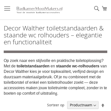
Ga
direct
Zoek
Mi
door
naar
de
Decor Walther toiletstandaarden &
inhoud
staande wc rolhouders – elegantie
en functionaliteit
Op zoek naar een stijlvolle en praktische toiletoplossing?
Met de
toiletstandaarden
en
staande wc‑rolhouders
van
Decor Walther kies je voor topkwaliteit, verfijnd design en
duurzaam materiaalgebruik. Of je nu combineert met de
toiletborstel of enkel een toiletrolhouder zoekt — deze
accessoires maken jouw toiletruimte compleet, zonder in te
g.
boeten op comfort of uitstralin
Afl
Sorteer op
sor