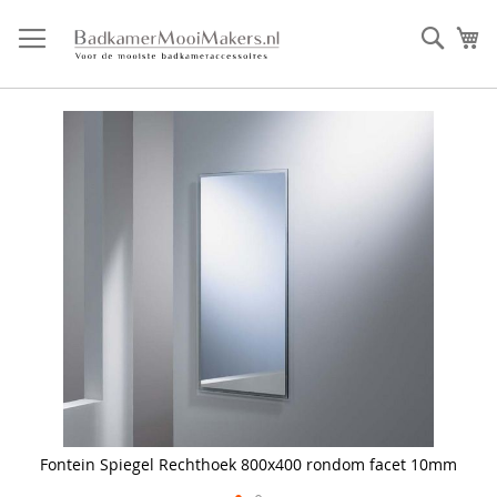
Ga
direct
Zoek
Mi
door
naar
de
inhoud
Skip
to
the
end
of
the
images
gallery
Fontein Spiegel Rechthoek 800x400 rondom facet 10mm