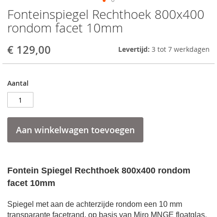
Fonteinspiegel Rechthoek 800x400
Skip
to
rondom facet 10mm
the
beginning
€ 129,00
Levertijd:
3 tot 7 werkdagen
of
the
images
gallery
Aantal
Aan winkelwagen toevoegen
Fontein Spiegel Rechthoek 800x400 rondom
facet 10mm
Spiegel met aan de achterzijde rondom een 10 mm
transparante facetrand, op basis van Miro MNGE floatglas,