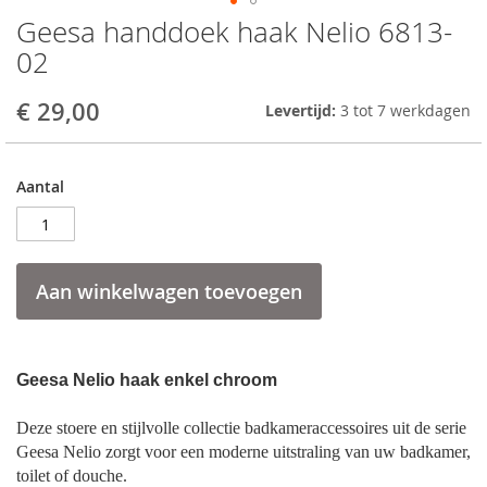
Geesa handdoek haak Nelio 6813-
Skip
to
02
the
beginning
€ 29,00
Levertijd:
3 tot 7 werkdagen
of
the
images
gallery
Aantal
Aan winkelwagen toevoegen
Geesa Nelio haak enkel chroom
Deze stoere en stijlvolle collectie badkameraccessoires uit de serie
Geesa Nelio zorgt voor een moderne uitstraling van uw badkamer,
toilet of douche.