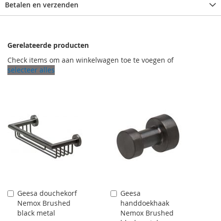
Betalen en verzenden
Gerelateerde producten
Check items om aan winkelwagen toe te voegen of
selecteer alles
Geesa douchekorf
Geesa
Aan
Aan
Nemox Brushed
handdoekhaak
winkelwagen
winkelwagen
black metal
Nemox Brushed
toevoegen
toevoegen