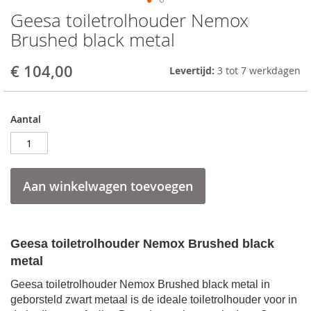
Geesa toiletrolhouder Nemox
Skip
to
Brushed black metal
the
beginning
€ 104,00
Levertijd:
3 tot 7 werkdagen
of
the
images
gallery
Aantal
Aan winkelwagen toevoegen
Geesa toiletrolhouder Nemox Brushed black
metal
Geesa toiletrolhouder Nemox Brushed black metal in
geborsteld zwart metaal is de ideale toiletrolhouder voor in