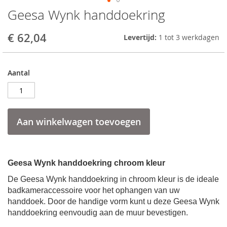
Geesa Wynk handdoekring
Skip
to
the
€ 62,04
Levertijd:
1 tot 3 werkdagen
beginning
of
the
Aantal
images
gallery
Aan winkelwagen toevoegen
Geesa Wynk handdoekring chroom kleur
De Geesa Wynk handdoekring in chroom kleur is de ideale
badkameraccessoire voor het ophangen van uw
handdoek. Door de handige vorm kunt u deze Geesa Wynk
handdoekring eenvoudig aan de muur bevestigen.