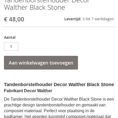
to
Walther Black Stone
the
beginning
€ 48,00
Levertijd:
3 tot 7 werkdagen
of
the
images
gallery
Aantal
Aan winkelwagen toevoegen
Tandenborstelhouder Decor Walther Black Stone
Fabrikant Decor Walther
De
Tandenborstelhouder Decor Walther Black Stone is een
prachtige design
tandenborstelhouder
en gemaakt van
composiet materiaal. Perfect voor plaatsing in de
badkamer. Het
gegoten kunststof composiet materiaal dat