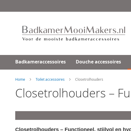
Ga
direct
door
naar
de
inhoud
Badkameraccessoires
Douche accessoires
Home
Toilet accessoires
Closetrolhouders
Closetrolhouders – Fun
Closetrolhouders – Functioneel, stijlvol en hy