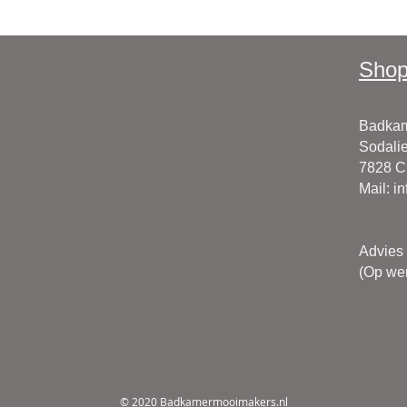
Shop
Badkam
Sodalie
7828 
Mail
:
i
Advies
(Op wer
© 2020 Badkamermooimakers.nl