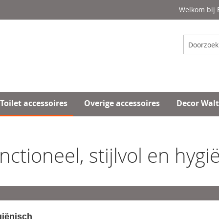
Welkom bij
Zoeken
Toilet accessoires
Overige accessoires
Decor Wal
ctioneel, stijlvol en hygi
giënisch