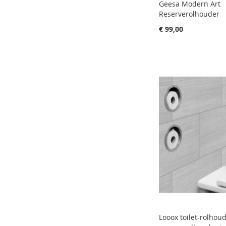
Geesa Modern Art
Reserverolhouder
€ 99,00
Aan winkelwagen toevoegen
Aan winkelwagen toevoegen
Aan winkelwagen toevoegen
Aan winkelwagen toevoegen
Looox toilet-rolhou