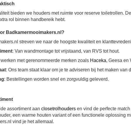
aktisch
aliteit bieden we houders met ruimte voor reserve toiletrollen. D
extra rol binnen handbereik hebt.
oor Badkamermooimakers.nl?
kers.nl streven we naar de hoogste kwaliteit en klanttevreden
timent
: Van wandmontage tot vrijstaand, van RVS tot hout.
 werken met gerenommeerde merken zoals
Haceka
, Geesa en
aat
: Ons team staat klaar om je te adviseren bij het maken van d
ng
: Bestellingen worden snel en zorgvuldig geleverd.
timent
eide assortiment aan
closetrolhouders
en vind de perfecte match 
der, een warme houten variant of een functionele oplossing met 
.nl vind je het allemaal.