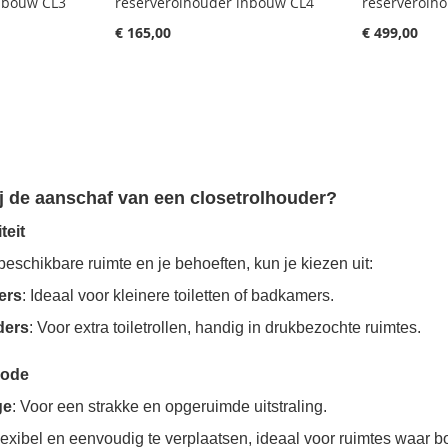
inbouw CL3
reserverolhouder inbouw CL4
reserverolh
€ 165,00
€ 499,00
bij de aanschaf van een closetrolhouder?
teit
beschikbare ruimte en je behoeften, kun je kiezen uit:
ers
: Ideaal voor kleinere toiletten of badkamers.
ders
: Voor extra toiletrollen, handig in drukbezochte ruimtes.
hode
ge
: Voor een strakke en opgeruimde uitstraling.
lexibel en eenvoudig te verplaatsen, ideaal voor ruimtes waar b