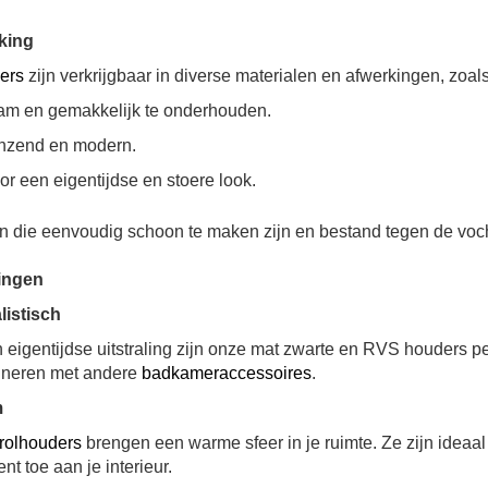
rking
ders
zijn verkrijgbaar in diverse materialen en afwerkingen, zoals
am en gemakkelijk te onderhouden.
anzend en modern.
oor een eigentijdse en stoere look.
en die eenvoudig schoon te maken zijn en bestand tegen de voch
singen
istisch
 eigentijdse uitstraling zijn onze mat zwarte en RVS houders pe
ineren met andere
badkameraccessoires
.
m
trolhouders
brengen een warme sfeer in je ruimte. Ze zijn ideaal
nt toe aan je interieur.