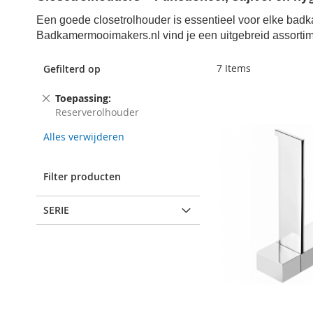
Een goede closetrolhouder is essentieel voor elke badkam
Badkamermooimakers.nl vind je een uitgebreid assortime
7
Items
Gefilterd op
Dit
Toepassing
item
Reserverolhouder
verwijderen
Alles verwijderen
Filter producten
SERIE