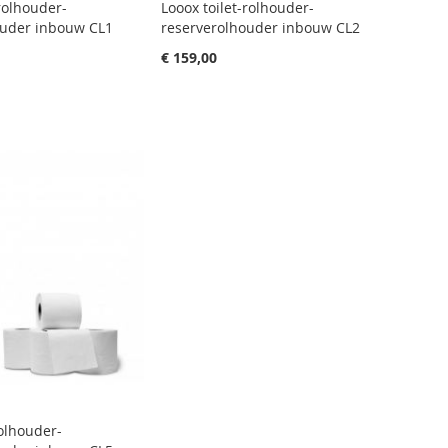
-rolhouder-
Looox toilet-rolhouder-
ouder inbouw CL1
reserverolhouder inbouw CL2
€ 159,00
rolhouder-