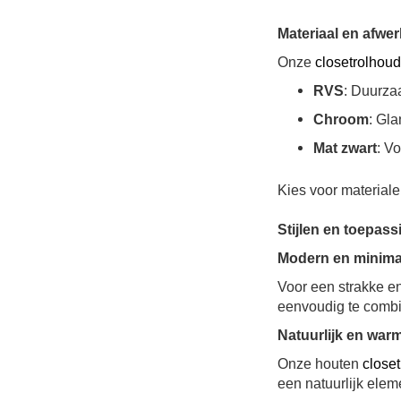
Materiaal en afwe
Onze
closetrolhou
RVS
: Duurza
Chroom
: Gl
Mat zwart
: V
Kies voor material
Stijlen en toepas
Modern en minimal
Voor een strakke en
eenvoudig te comb
Natuurlijk en war
Onze houten
close
een natuurlijk eleme