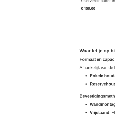
reserverolhouder 
€ 159,00
Aan winkelwagen toevoegen
Aan winkelwagen toevoegen
Aan winkelwagen toevoegen
Waar let je op 
Formaat en capaci
Afhankelijk van de 
Enkele houd
Reservehou
Bevestigingsmet
Wandmonta
Vrijstaand
: F