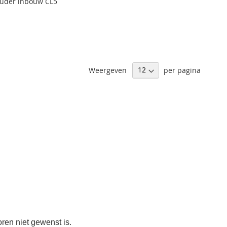
ouder inbouw CL5
Weergeven
per pagina
oren niet gewenst is.