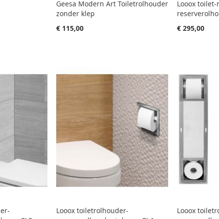
Geesa Modern Art Toiletrolhouder
Looox toilet
zonder klep
reserverolh
€ 115,00
€ 295,00
der-
Looox toiletrolhouder-
Looox toilet