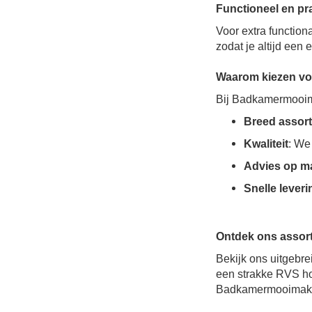
Functioneel en pr
Voor extra function
zodat je altijd een 
Waarom kiezen v
Bij Badkamermooima
Breed assor
Kwaliteit
: We
Advies op m
Snelle leveri
Ontdek ons assor
Bekijk ons uitgebr
een strakke RVS hou
Badkamermooimakers