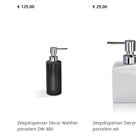
€ 129,00
€ 29,00
Aan winkelwagen toevoegen
Aan winkelwagen toevoegen
Aan winkelwagen toevoegen
Aan winkelwagen toevoegen
Aan winkelwagen toevoegen
Zeepdispenser Decor Walther
Zeepdispenser Decor
porselein DW 480
porselein wit