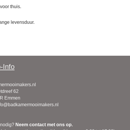
voor thuis.
ange levensduur.
-Info
ermooimakers.nl
tdreef 62
CR Emmen
nfo@badkamermooimakers.nl
 nodig?
Neem contact met ons op.