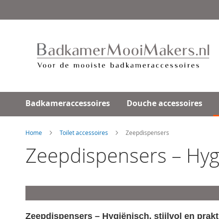
Ga
direct
door
naar
de
inhoud
Badkameraccessoires
Douche accessoires
Home
Toilet accessoires
Zeepdispensers
Zeepdispensers – Hygië
Zeepdispensers – Hygiënisch, stijlvol en prak