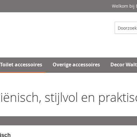
Welkom bij
Zoeken
Toilet accessoires
Overige accessoires
Decor Wal
nisch, stijlvol en prakti
tisch