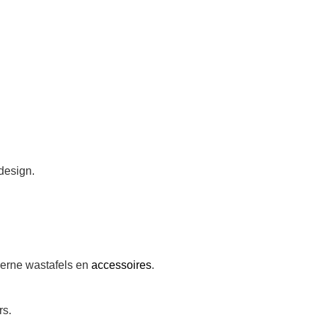
design.
derne wastafels en
accessoires
.
rs.