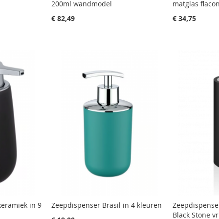
200ml wandmodel
matglas flaco
€ 82,49
€ 34,75
eramiek in 9
Zeepdispenser Brasil in 4 kleuren
Zeepdispense
Black Stone vr