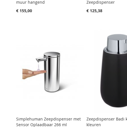
muur hangend
Zeepdispenser
€ 155,00
€ 125,38
Aan winkelwagen toevoegen
Aan winkelwagen toevoegen
Aan winkelwagen toevoegen
Aan winkelwagen toevoegen
Aan winkelwagen toevoegen
Simplehuman Zeepdispenser met
Zeepdispenser Badi k
Sensor Oplaadbaar 266 ml
kleuren