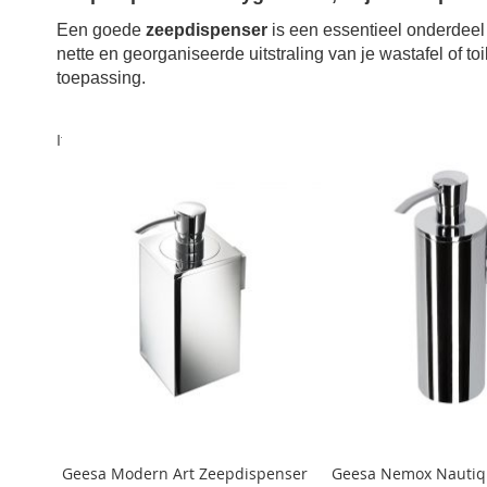
Een goede
zeepdispenser
is een essentieel onderdeel
nette en georganiseerde uitstraling van je wastafel of toil
toepassing.
Items
1
-
12
van
24
Geesa Modern Art Zeepdispenser
Geesa Nemox Nautiq