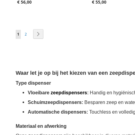
€ 56,00
€ 55,00
Aan winkelwagen toevoegen
Aan winkelwagen toevoegen
Pagina
Je leest momenteel pagina
Pagina
Pagina
Volgende
1
2
Waar let je op bij het kiezen van een zeepdisp
Type dispenser
Vloeibare
zeepdispensers
:
Handig en hygiënisch
Schuimzeepdispensers:
Besparen zeep en water, 
Automatische dispensers:
Touchless en volledig
Materiaal en afwerking