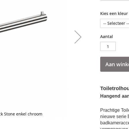
Kies een kleur
Aantal
Aan wink
Toiletrolho
Hangend
aa
Prachtige Toi
ck Stone enkel chroom
nieuwe serie 
badkameracces