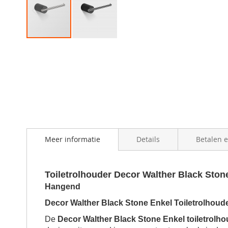
Skip
to
the
beginning
of
the
images
gallery
Meer informatie
Details
Betalen 
Toiletrolhouder Decor Walther Black Ston
Hangend
Decor Walther Black Stone Enkel Toiletrolhoud
De
Decor Walther Black Stone Enkel toiletrolho