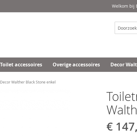
Welkom bij
Zoeken
Toilet accessoires
Overige accessoires
Decor Wal
 Decor Walther Black Stone enkel
Toile
Walth
€ 147