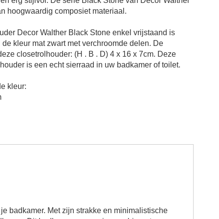
n erg stijlvol. De serie Black Stone van Decor Walther
n hoogwaardig composiet materiaal.
ouder Decor Walther Black Stone enkel vrijstaand is
in de kleur mat zwart met verchroomde delen. De
 deze
closetrolhouder
: (H . B . D)
4 x 16 x 7cm
.
Deze
lhouder is een echt sierraad in uw badkamer of toilet.
e kleur:
m
r je badkamer. Met zijn strakke en minimalistische