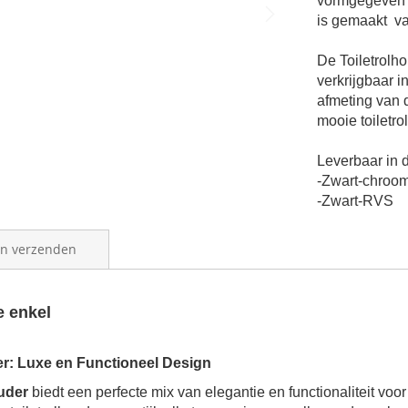
vormgegeven e
is gemaakt
va
De Toiletrolh
verkrijgbaar 
a
fmeting van
mooie toiletro
Leverbaar in d
-Zwart-chroo
-Zwart-RVS
en verzenden
e enkel
er: Luxe en Functioneel Design
uder
biedt een perfecte mix van elegantie en functionaliteit voo