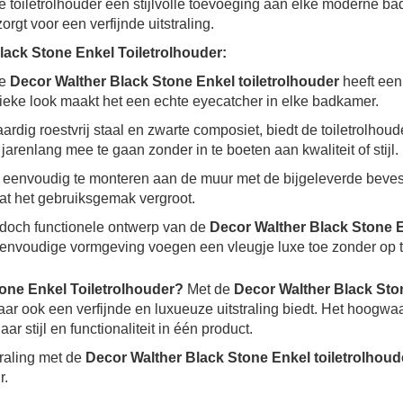
eze toiletrolhouder een stijlvolle toevoeging aan elke moderne 
rgt voor een verfijnde uitstraling.
ack Stone Enkel Toiletrolhouder:
De
Decor Walther Black Stone Enkel toiletrolhouder
heeft een
unieke look maakt het een echte eyecatcher in elke badkamer.
dig roestvrij staal en zwarte composiet, biedt de toiletrolhoud
renlang mee te gaan zonder in te boeten aan kwaliteit of stijl.
 is eenvoudig te monteren aan de muur met de bijgeleverde beve
at het gebruiksgemak vergroot.
, doch functionele ontwerp van de
Decor Walther Black Stone E
eenvoudige vormgeving voegen een vleugje luxe toe zonder op t
one Enkel Toiletrolhouder?
Met de
Decor Walther Black Ston
aar ook een verfijnde en luxueuze uitstraling biedt. Het hoogw
r stijl en functionaliteit in één product.
raling met de
Decor Walther Black Stone Enkel toiletrolhoud
r.