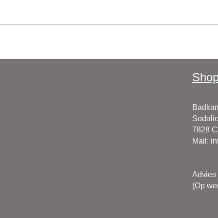
Shop
Badkam
Sodalie
7828 
Mail
:
i
Advies
(Op wer