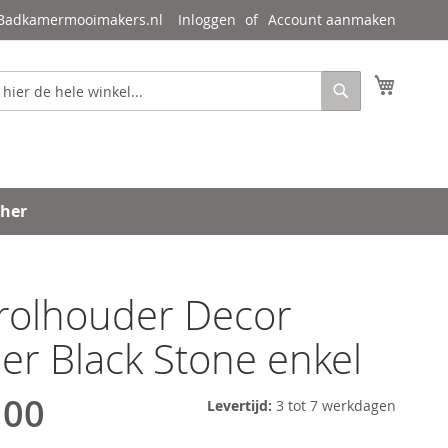
 Badkamermooimakers.nl
Inloggen
Account aanmaken
Mijn wi
Zoeken
ther
trolhouder Decor
er Black Stone enkel
,00
Levertijd:
3 tot 7 werkdagen