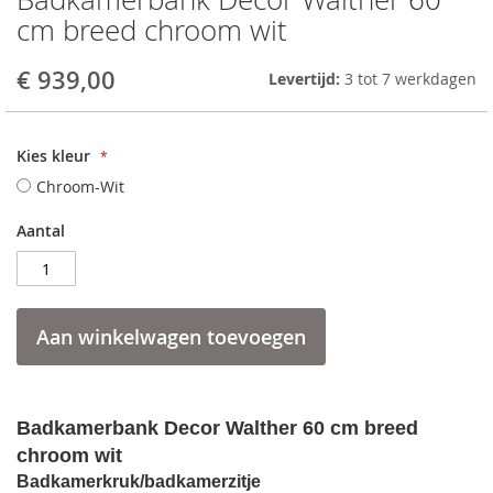
to
cm breed chroom wit
the
beginning
€ 939,00
Levertijd:
3 tot 7 werkdagen
of
the
images
gallery
Kies kleur
Chroom-Wit
Aantal
Aan winkelwagen toevoegen
Badkamerbank Decor Walther 60 cm breed
chroom wit
Badkamerkruk/badkamerzitje