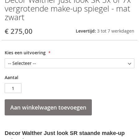
to
vergrotende make-up spiegel - mat
the
zwart
beginning
of
the
€ 275,00
Levertijd:
3 tot 7 werkdagen
images
gallery
Kies een uitvoering
Aantal
Aan winkelwagen toevoegen
Decor Walther Just look SR staande make-up