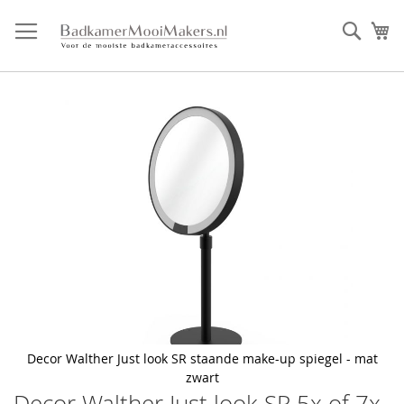
Ga
direct
Zoek
Mi
door
naar
de
inhoud
Skip
to
the
end
of
the
images
gallery
Decor Walther Just look SR staande make-up spiegel - mat
zwart
Decor Walther Just look SR 5x of 7x
Skip