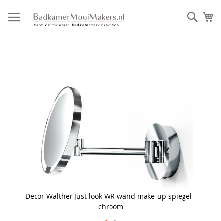
Ga
direct
Zoek
Mi
door
naar
de
inhoud
Skip
to
the
end
of
the
images
gallery
Decor Walther Just look WR wand make-up spiegel -
chroom