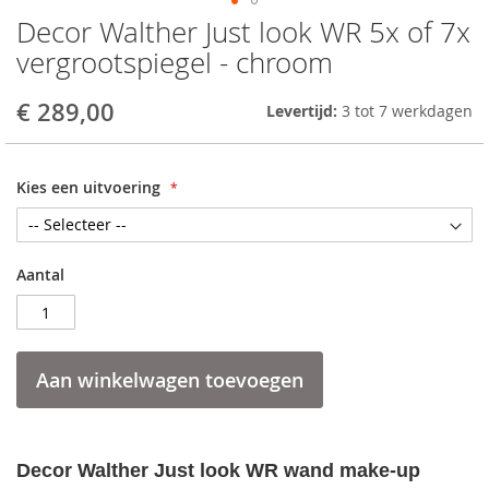
Decor Walther Just look WR 5x of 7x
Skip
to
vergrootspiegel - chroom
the
beginning
€ 289,00
Levertijd:
3 tot 7 werkdagen
of
the
images
gallery
Kies een uitvoering
Aantal
Aan winkelwagen toevoegen
Decor Walther Just look WR wand make-up