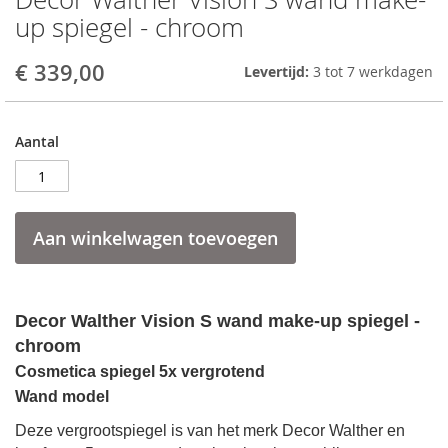
to
up spiegel - chroom
the
beginning
€ 339,00
Levertijd:
3 tot 7 werkdagen
of
the
images
gallery
Aantal
Aan winkelwagen toevoegen
Decor Walther Vision S wand make-up spiegel -
chroom
Cosmetica spiegel 5x vergrotend
Wand model
Deze vergrootspiegel is van het merk Decor Walther en