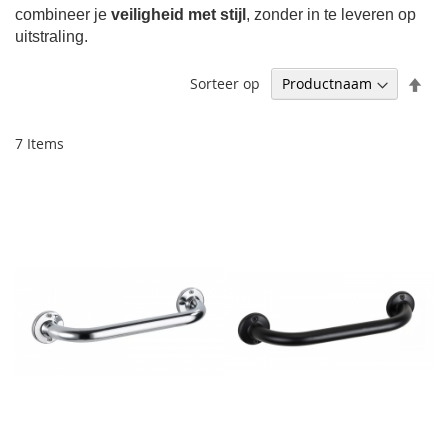
combineer je
veiligheid met stijl
, zonder in te leveren op
uitstraling.
Afl
Sorteer op
sor
7
Items