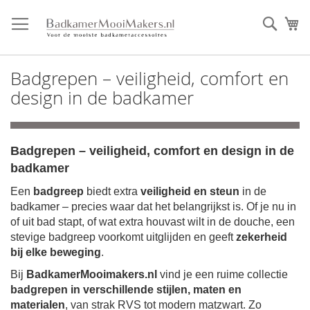
Ga
direct
Zoek
Mi
door
naar
de
Badgrepen – veiligheid, comfort en
inhoud
design in de badkamer
Badgrepen – veiligheid, comfort en design in de
badkamer
Een
badgreep
biedt extra
veiligheid en steun
in de
badkamer – precies waar dat het belangrijkst is. Of je nu in
of uit bad stapt, of wat extra houvast wilt in de douche, een
stevige badgreep voorkomt uitglijden en geeft
zekerheid
bij elke beweging
.
Bij
BadkamerMooimakers.nl
vind je een ruime collectie
badgrepen in verschillende stijlen, maten en
materialen
, van strak RVS tot modern matzwart. Zo