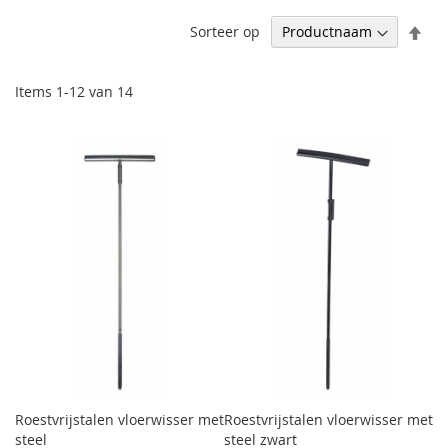
Afl
Sorteer op
sor
Items
1
-
12
van
14
Roestvrijstalen vloerwisser met
Roestvrijstalen vloerwisser met
steel
steel zwart