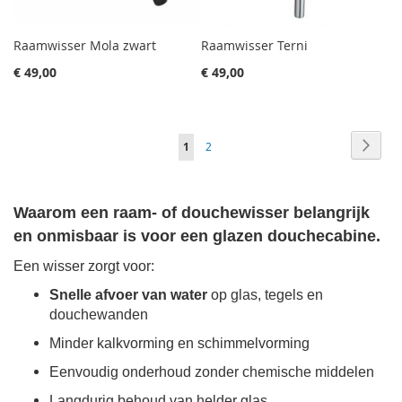
Raamwisser Mola zwart
Raamwisser Terni
€ 49,00
€ 49,00
Pagina
Pagin
Volge
Je
Pagina
1
2
leest
momenteel
Waarom een raam- of douchewisser belangrijk
pagina
en onmisbaar is voor een glazen douchecabine.
Een wisser zorgt voor:
Snelle afvoer van water
op glas, tegels en
douchewanden
Minder kalkvorming en schimmelvorming
Eenvoudig onderhoud zonder chemische middelen
Langdurig behoud van helder glas