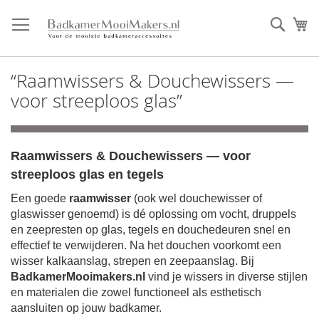
Ga
direct
Zoek
Mi
door
naar
de
“Raamwissers & Douchewissers —
inhoud
voor streeploos glas”
Raamwissers & Douchewissers — voor
streeploos glas en tegels
Een goede
raamwisser
(ook wel douchewisser of
glaswisser genoemd) is dé oplossing om vocht, druppels
en zeepresten op glas, tegels en douchedeuren snel en
effectief te verwijderen. Na het douchen voorkomt een
wisser kalkaanslag, strepen en zeepaanslag. Bij
BadkamerMooimakers.nl
vind je wissers in diverse stijlen
en materialen die zowel functioneel als esthetisch
aansluiten op jouw badkamer.