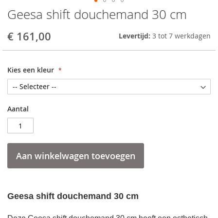
Geesa shift douchemand 30 cm
Skip
to
the
€ 161,00
Levertijd:
3 tot 7 werkdagen
beginning
of
the
Kies een kleur
images
gallery
Aantal
Aan winkelwagen toevoegen
Geesa shift douchemand 30 cm