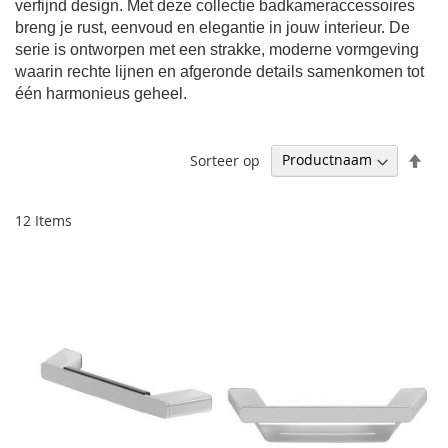
verfijnd design. Met deze collectie badkameraccessoires
breng je rust, eenvoud en elegantie in jouw interieur. De
serie is ontworpen met een strakke, moderne vormgeving
waarin rechte lijnen en afgeronde details samenkomen tot
één harmonieus geheel.
Afl
Sorteer op
sor
12
Items