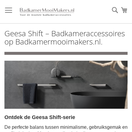
Ga
direct
Zoek
Mi
door
naar
de
Geesa Shift – Badkameraccessoires
inhoud
op Badkamermooimakers.nl.
Ontdek de Geesa Shift-serie
De perfecte balans tussen minimalisme, gebruiksgemak en