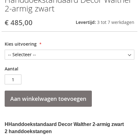
to
2-armig zwart
the
beginning
€ 485,00
Levertijd:
3 tot 7 werkdagen
of
the
images
gallery
Kies uitvoering
Aantal
Aan winkelwagen toevoegen
HHanddoekstandaard Decor Walther 2-armig zwart
2 handdoekstangen