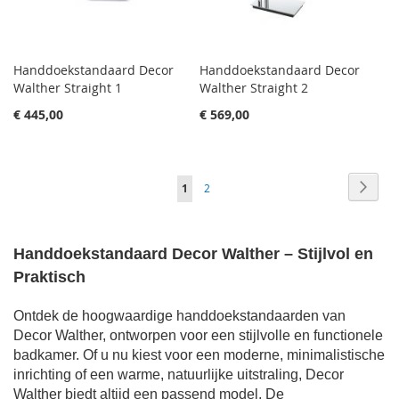
Handdoekstandaard Decor
Handdoekstandaard Decor
Walther Straight 1
Walther Straight 2
€ 445,00
€ 569,00
Pagina
Pagin
Volge
Je
Pagina
1
2
leest
momenteel
Handdoekstandaard Decor Walther – Stijlvol en
pagina
Praktisch
Ontdek de hoogwaardige handdoekstandaarden van
Decor Walther, ontworpen voor een stijlvolle en functionele
badkamer. Of u nu kiest voor een moderne, minimalistische
inrichting of een warme, natuurlijke uitstraling, Decor
Walther biedt altijd een passend model. De