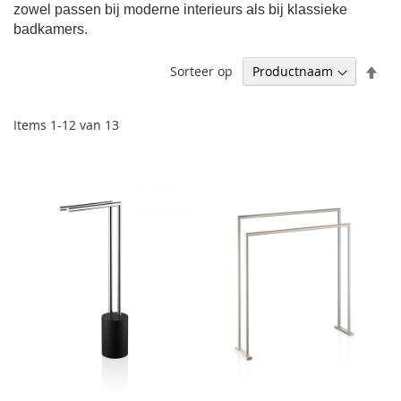
zowel passen bij moderne interieurs als bij klassieke
badkamers.
Afl
Sorteer op
sor
Items
1
-
12
van
13