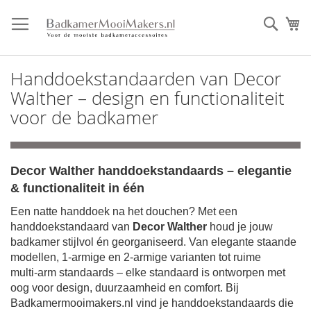
Ga
direct
Zoek
Mi
door
naar
de
Handdoekstandaarden van Decor
inhoud
Walther – design en functionaliteit
voor de badkamer
Decor Walther handdoekstandaards – elegantie
& functionaliteit in één
Een natte handdoek na het douchen? Met een
handdoekstandaard van
Decor Walther
houd je jouw
badkamer stijlvol én georganiseerd. Van elegante staande
modellen, 1‑armige en 2‑armige varianten tot ruime
multi‑arm standaards – elke standaard is ontworpen met
oog voor design, duurzaamheid en comfort. Bij
Badkamermooimakers.nl vind je handdoekstandaards die