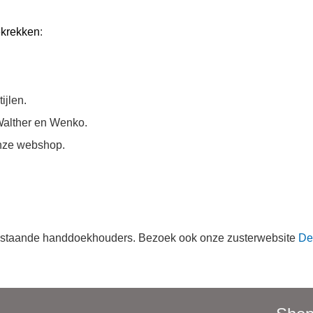
krekken
:
ijlen.
Walther en Wenko.
 onze webshop.
le staande handdoekhouders. Bezoek
ook onze zusterwebsite
De