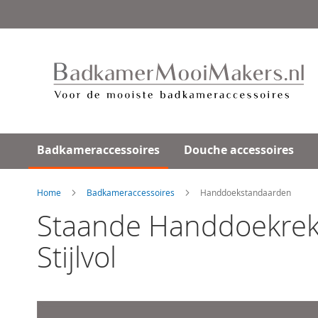
Ga
direct
door
naar
de
inhoud
Badkameraccessoires
Douche accessoires
Home
Badkameraccessoires
Handdoekstandaarden
Staande Handdoekrek
Stijlvol