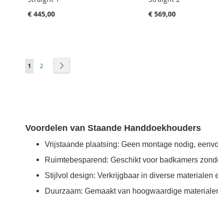
€ 445,00
€ 569,00
Aan winkelwagen toevoegen
Aan winkelwagen toevoegen
Pagina
Je leest momenteel pagina
Pagina
Pagina
Volgende
1
2
Voordelen van Staande Handdoekhouders
Vrijstaande plaatsing: Geen montage nodig, eenvo
Ruimtebesparend: Geschikt voor badkamers zonde
Stijlvol design: Verkrijgbaar in diverse materialen
Duurzaam: Gemaakt van hoogwaardige materialen