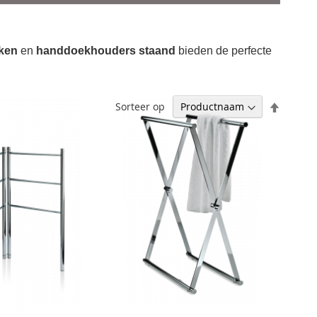
ken
en
handdoekhouders staand
bieden de perfecte
Aflopen
Sorteer op
sortere