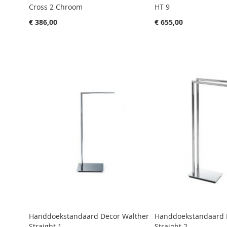
Cross 2 Chroom
HT 9
€ 386,00
€ 655,00
Aan winkelwagen toevoegen
Aan winkelwagen toevoegen
Aan winkelwagen toevoegen
Aan winkelwagen toevoegen
Aan winkelwagen toevoegen
Handdoekstandaard Decor Walther
Handdoekstandaard 
Straight 1
Straight 2