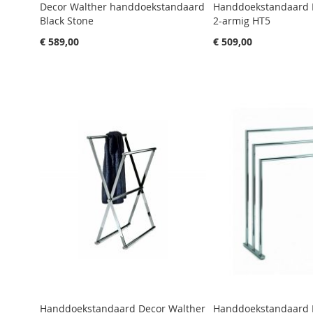
Decor Walther handdoekstandaard
Handdoekstandaard 
Black Stone
2-armig HT5
€ 589,00
€ 509,00
Aan winkelwagen toevoegen
Aan winkelwagen toevoegen
Aan winkelwagen toevoegen
Aan winkelwagen toevoegen
Aan winkelwagen toevoegen
Handdoekstandaard Decor Walther
Handdoekstandaard 