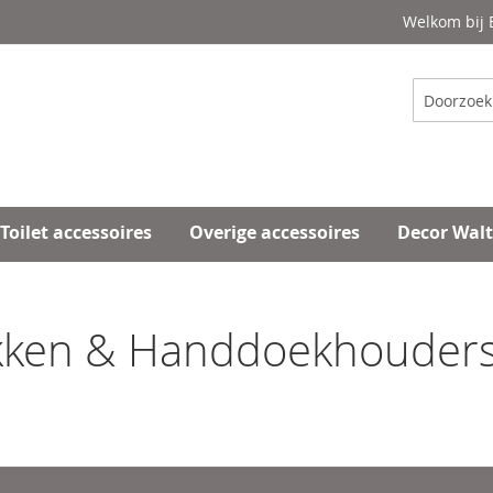
Welkom bij
Zoeken
Toilet accessoires
Overige accessoires
Decor Wal
ken & Handdoekhouders –